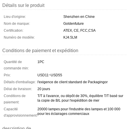
Détails sur le produit
Lieu d'origine:
Shenzhen en Chine
Nom de marque:
Goldenfuture
Certification:
ATEX, CE, FCC,CSA
Numéro de modèle:
KJ4.5LM
Conditions de paiement et expédition
Quantité de
1PC
commande min:
Prix:
USD11~USD55
Détails d'emballage:
l'exigence de client standard de Packagingor
Délai de livraison:
20 jours
Conditions de
T/T à l'avance, ou dépôt de 30%, équilibre T/T basé sur
la copie de B/L pour l'expédition de mer
paiement:
Capacité
20000 lampes pour l'industrie des lampes et 100 000
pour les éclairages commerciaux
d'approvisionnement:
description de