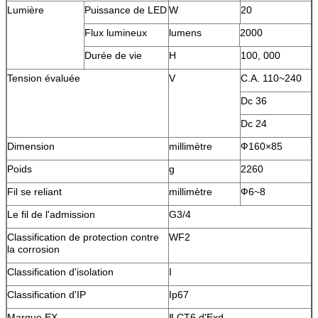
Lumière
Puissance de LED
W
20
Flux lumineux
lumens
2000
Durée de vie
H
100, 000
Tension évaluée
V
C.A. 110~240
Dc 36
Dc 24
Dimension
millimètre
Ф160×85
Poids
g
2260
Fil se reliant
millimètre
Ф6~8
Le fil de l'admission
G3/4
Classification de protection contre
WF2
la corrosion
Classification d'isolation
I
Classification d'IP
Ip67
Marque EX
Ⅱ CT6 d'Exd