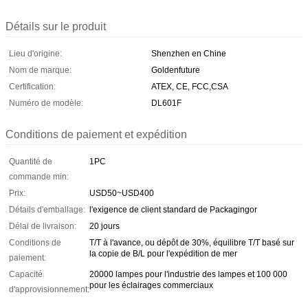
Détails sur le produit
Lieu d'origine:
Shenzhen en Chine
Nom de marque:
Goldenfuture
Certification:
ATEX, CE, FCC,CSA
Numéro de modèle:
DL601F
Conditions de paiement et expédition
Quantité de
1PC
commande min:
Prix:
USD50~USD400
Détails d'emballage:
l'exigence de client standard de Packagingor
Délai de livraison:
20 jours
Conditions de
T/T à l'avance, ou dépôt de 30%, équilibre T/T basé sur
la copie de B/L pour l'expédition de mer
paiement:
Capacité
20000 lampes pour l'industrie des lampes et 100 000
pour les éclairages commerciaux
d'approvisionnement: