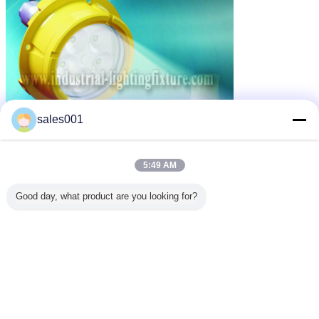
sales001
5:49 AM
Good day, what product are you looking for?
Lumières LED canopée
Étiquettes:
,
l'auvent de station service a mené des lumières
,
lumières menées d'auvent de station service