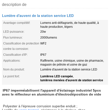
description de
Lumière d'auvent de la station service LED
Avantage compétitif:
Lumens anti-déflagrants, de haute qualité, à
haute production, légers
LED puissance:
20w
Flux lumineux:
2000lumens
Classification de protection
WF2
contre la corrosion:
Classification d'IP:
IP67
Applications:
Raffinerie, usine chimique, usine de pharmacie,
magasin de pétrole et usine de gaz
Nom du produit:
Lumière d'auvent de la station service LED
Lumières LED canopée
Le point fort:
,
lumières menées d'auvent de station service
IP67 imperméabilisent l'appareil d'éclairage industriel 5pcs
avec le réflecteur en aluminium d'électrodéposition de vide
Polyester à l'épreuve corrusion superbe enduit ;
Lentille de
verre trempé
, résistance à la chaleur, choc-