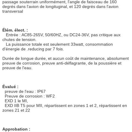
passage souterrain uniformément, l'angle de faisceau de 160
degrés dans l'avion de longituginal, et 120 degrés dans l'avion
transversal
Élém. élect. :
Entrée : AC85-265V, 50/60HZ, ou DC24-36V, pas critique aux
chutes de tension.
La puissance totale est seulement 33watt, consommation
d'énergie de .reducing par 7 fois.
Durée de longue durée, et aucun coût de maintenance, absolument
preuve de corrosion, preuve anti-déflagrante, de la poussière et
preuve de l'eau.
Évalué :
preuve de l'eau : IP67
Preuve de corrosion : WF2
EXD 1 le MI,
EXD IIB T5 pour MII, répartissent en zones 1 et 2, répartissent en
zones 21 et 22
Approbation :