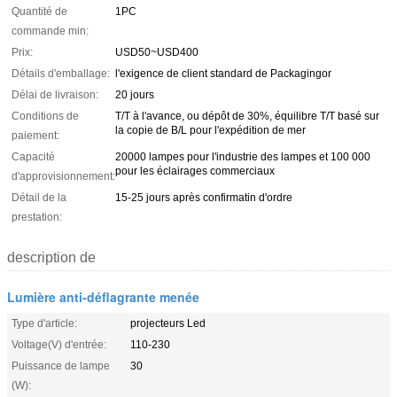
Quantité de
1PC
commande min:
Prix:
USD50~USD400
Détails d'emballage:
l'exigence de client standard de Packagingor
Délai de livraison:
20 jours
Conditions de
T/T à l'avance, ou dépôt de 30%, équilibre T/T basé sur
la copie de B/L pour l'expédition de mer
paiement:
Capacité
20000 lampes pour l'industrie des lampes et 100 000
pour les éclairages commerciaux
d'approvisionnement:
Détail de la
15-25 jours après confirmatin d'ordre
prestation:
description de
Lumière anti-déflagrante menée
Type d'article:
projecteurs Led
Voltage(V) d'entrée:
110-230
Puissance de lampe
30
(W):