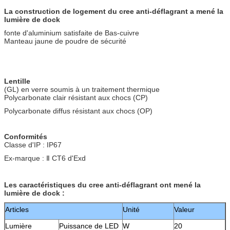
La construction de logement du cree anti-déflagrant a mené la
lumière de dock
fonte d'aluminium satisfaite de Bas-cuivre
Manteau jaune de poudre de sécurité
Lentille
(GL) en verre soumis à un traitement thermique
Polycarbonate clair résistant aux chocs (CP)
Polycarbonate diffus résistant aux chocs (OP)
Conformités
Classe d'IP : IP67
Ex-marque : Ⅱ CT6 d'Exd
Les caractéristiques du cree anti-déflagrant ont mené la
lumière de dock :
Articles
Unité
Valeur
Lumière
Puissance de LED
W
20