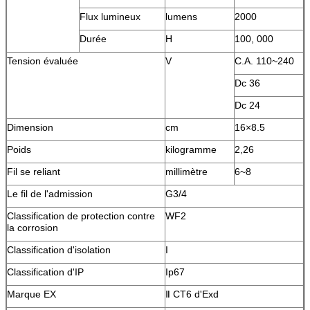
Flux lumineux
lumens
2000
Durée
H
100, 000
Tension évaluée
V
C.A. 110~240
Dc 36
Dc 24
Dimension
cm
16×8.5
Poids
kilogramme
2,26
Fil se reliant
millimètre
6~8
Le fil de l'admission
G3/4
Classification de protection contre
WF2
la corrosion
Classification d'isolation
I
Classification d'IP
Ip67
Marque EX
Ⅱ CT6 d'Exd