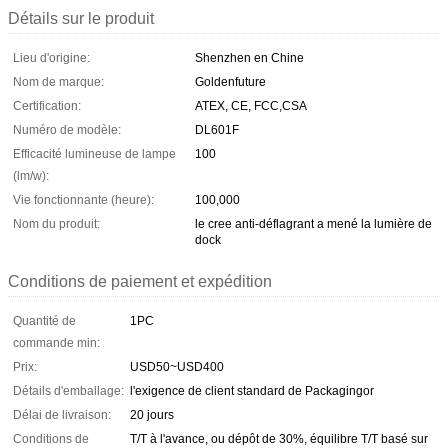
Détails sur le produit
Lieu d'origine:
Shenzhen en Chine
Nom de marque:
Goldenfuture
Certification:
ATEX, CE, FCC,CSA
Numéro de modèle:
DL601F
Efficacité lumineuse de lampe
100
(lm/w):
Vie fonctionnante (heure):
100,000
Nom du produit:
le cree anti-déflagrant a mené la lumière de
dock
Conditions de paiement et expédition
Quantité de
1PC
commande min:
Prix:
USD50~USD400
Détails d'emballage:
l'exigence de client standard de Packagingor
Délai de livraison:
20 jours
Conditions de
T/T à l'avance, ou dépôt de 30%, équilibre T/T basé sur