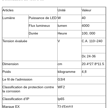
Articles
Unité
Valeur
Lumière
Puissance de LED
W
40
Flux lumineux
lumen
4000
Durée
Heure
100, 000
Tension évaluée
V
C.A. 110~240
Dc 24-36
Dimension
cm
20.4*27.8*11.5
Poids
kilogramme
4,8
Le fil de l'admission
G3/4
Classification de protection contre
WF2
la corrosion
Classification d'IP
Ip65
Marque EX
T3 d'ExnA II