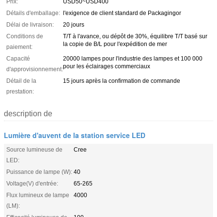
Prix:
USD50~USD400
Détails d'emballage:
l'exigence de client standard de Packagingor
Délai de livraison:
20 jours
Conditions de
T/T à l'avance, ou dépôt de 30%, équilibre T/T basé sur
la copie de B/L pour l'expédition de mer
paiement:
Capacité
20000 lampes pour l'industrie des lampes et 100 000
pour les éclairages commerciaux
d'approvisionnement:
Détail de la
15 jours après la confirmation de commande
prestation:
description de
Lumière d'auvent de la station service LED
Source lumineuse de
Cree
LED:
Puissance de lampe (W):
40
Voltage(V) d'entrée:
65-265
Flux lumineux de lampe
4000
(LM):