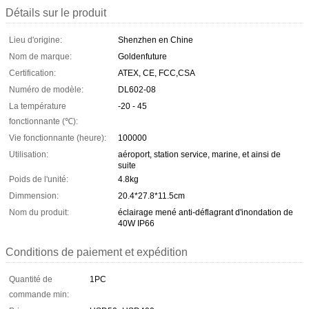
Détails sur le produit
Lieu d'origine:
Shenzhen en Chine
Nom de marque:
Goldenfuture
Certification:
ATEX, CE, FCC,CSA
Numéro de modèle:
DL602-08
La température
-20 - 45
fonctionnante (℃):
Vie fonctionnante (heure):
100000
Utilisation:
aéroport, station service, marine, et ainsi de
suite
Poids de l'unité:
4.8kg
Dimmension:
20.4*27.8*11.5cm
Nom du produit:
éclairage mené anti-déflagrant d'inondation de
40W IP66
Conditions de paiement et expédition
Quantité de
1PC
commande min: