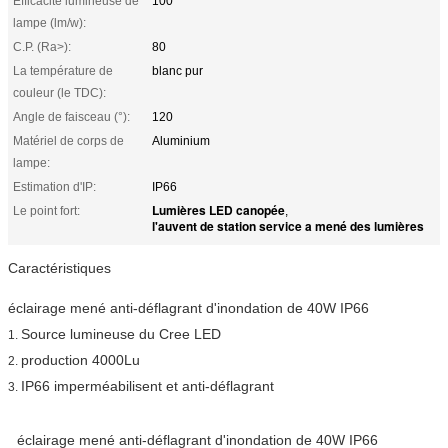
Efficacité lumineuse de
100
lampe (lm/w):
C.P. (Ra>):
80
La température de
blanc pur
couleur (le TDC):
Angle de faisceau (°):
120
Matériel de corps de
Aluminium
lampe:
Estimation d'IP:
IP66
Lumières LED canopée
Le point fort:
,
l'auvent de station service a mené des lumières
Caractéristiques
éclairage mené anti-déflagrant d'inondation de 40W IP66
Source lumineuse du Cree LED
1.
production 4000Lu
2.
IP66 imperméabilisent et anti-déflagrant
3.
éclairage mené anti-déflagrant d'inondation de 40W IP66