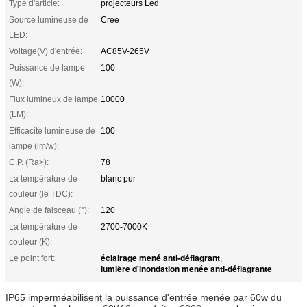
Type d'article:
projecteurs Led
Source lumineuse de
Cree
LED:
Voltage(V) d'entrée:
AC85V-265V
Puissance de lampe
100
(W):
Flux lumineux de lampe
10000
(LM):
Efficacité lumineuse de
100
lampe (lm/w):
C.P. (Ra>):
78
La température de
blanc pur
couleur (le TDC):
Angle de faisceau (°):
120
La température de
2700-7000K
couleur (K):
éclairage mené anti-déflagrant
Le point fort:
,
lumière d'inondation menée anti-déflagrante
IP65 imperméabilisent la puissance d'entrée menée par 60w du