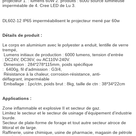
projecteur 1. : lumens 60W 2. produits : 6000 source lumineuse
imperméable de 4. Cree LED de Lu 3.
DL602-12 IP65 imperméabilisent le projecteur mené par 60w
Détails de produit :
Le corps en aluminium avec le polyester a enduit, lentille de verre
trempé,
Lumens initiaux de production : 6000 lumens, tension d'entrée
: DC24V, DC36V, ou AC110V-240V.
Dimension : 284*278*115mm, poids spécifique
: 6400g, fil d'admission : G3/4,
Résistance à la chaleur, corrosion-résistance, anti-
déflagrant, imperméable
Emballage : 1pc/ctn, poids brut : 8kg, taille de ctn : 38*34*22cm
Applications :
Zone inflammable et explosive II et secteur de gaz.
Limitez le secteur et le secteur de usinage d'équipement d'industrie
lourde.
Secteur de plate-forme de forage et tout autre secteur atroce de
littoral et de large.
Raffinerie, usine chimique, usine de pharmacie, magasin de pétrole