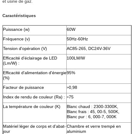
et usine de gaz.
Caractéristiques
Puissance (w)
60W
Fréquence (v)
50Hz-60Hz
Tension d'opération (V)
AC85-265, DC24V-36V
Efficacité d'éclairage de LED
100LM/W
(Lm/W) :
Efficacité d'alimentation d'énergie
95%
(%)
Facteur de puissance
0,98
>
Index de rendu de couleur (Ra) :
75
>
La température de couleur (K)
Blanc chaud : 2300-3300K,
Blanc frais : 45, 00-5, 500K,
Blanc pur : 6, 000-7, 000K
Matériel léger de corps et d'abat-
Chambre et verre trempé en
jour
aluminium