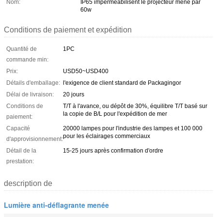
Nom:
IP65 imperméabilisent le projecteur mené par
60w
Conditions de paiement et expédition
Quantité de
1PC
commande min:
Prix:
USD50~USD400
Détails d'emballage:
l'exigence de client standard de Packagingor
Délai de livraison:
20 jours
Conditions de
T/T à l'avance, ou dépôt de 30%, équilibre T/T basé sur
la copie de B/L pour l'expédition de mer
paiement:
Capacité
20000 lampes pour l'industrie des lampes et 100 000
pour les éclairages commerciaux
d'approvisionnement:
Détail de la
15-25 jours après confirmation d'ordre
prestation:
description de
Lumière anti-déflagrante menée