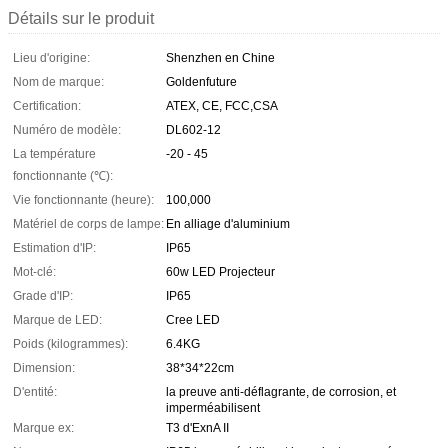
Détails sur le produit
Lieu d'origine:
Shenzhen en Chine
Nom de marque:
Goldenfuture
Certification:
ATEX, CE, FCC,CSA
Numéro de modèle:
DL602-12
La température
-20 - 45
fonctionnante (℃):
Vie fonctionnante (heure):
100,000
Matériel de corps de lampe:
En alliage d'aluminium
Estimation d'IP:
IP65
Mot-clé:
60w LED Projecteur
Grade d'IP:
IP65
Marque de LED:
Cree LED
Poids (kilogrammes):
6.4KG
Dimension:
38*34*22cm
D'entité:
la preuve anti-déflagrante, de corrosion, et
imperméabilisent
Marque ex:
T3 d'ExnA II