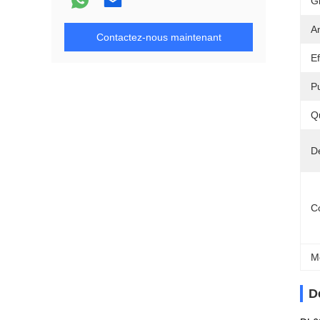
G
A
Contactez-nous maintenant
E
P
Q
Dé
C
M
D