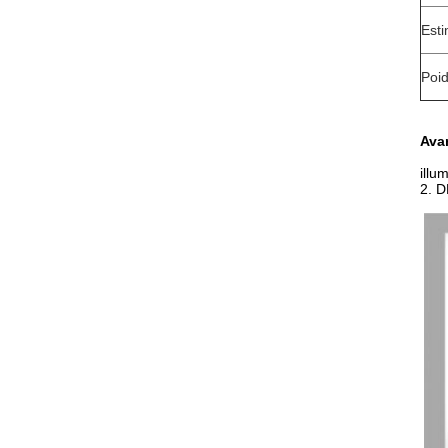
Esti
Poi
Avan
illu
2. D