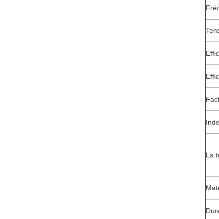
Fré
Tens
Effi
Effi
Fac
Inde
La t
Maté
Dur