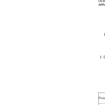
DL60
défl
1. 
Pui