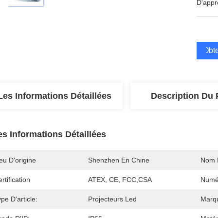
D'appr
Obte
Les Informations Détaillées
Description Du 
es Informations Détaillées
eu D'origine
Shenzhen En Chine
Nom 
rtification
ATEX, CE, FCC,CSA
Numé
pe D'article:
Projecteurs Led
Marq