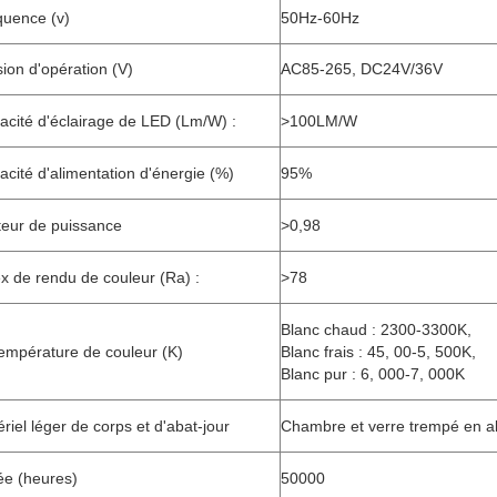
quence (v)
50Hz-60Hz
ion d'opération (V)
AC85-265, DC24V/36V
cacité d'éclairage de LED (Lm/W) :
>
100LM/W
cacité d'alimentation d'énergie (%)
95%
teur de puissance
>
0,98
x de rendu de couleur (Ra) :
>
78
Blanc chaud : 2300-3300K,
empérature de couleur (K)
Blanc frais : 45, 00-5, 500K,
Blanc pur : 6, 000-7, 000K
riel léger de corps et d'abat-jour
Chambre et verre trempé en a
ée (heures)
50000