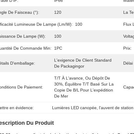
rade D'IP:
IP66
Matér
ngle De Faisceau (°):
120
La Te
fficacité Lumineuse De Lampe (lm/w):
100
Flux 
uissance De Lampe (W):
100
Volta
uantité De Commande Min:
1PC
Prix:
L'exigence De Client Standard 
tails D'emballage:
Délai
De Packagingor
T/T À L'avance, Ou Dépôt De 
30%, Équilibre T/T Basé Sur La 
onditions De Paiement:
Capac
Copie De B/L Pour L'expédition 
De Mer
ettre en évidence:
Lumières LED canopée
, 
l'auvent de statio
escription Du Produit