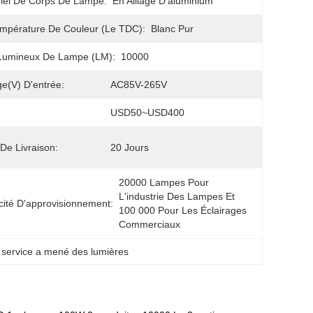
iel De Corps De Lampe:
En Alliage D'aluminium
mpérature De Couleur (le TDC):
Blanc Pur
Lumineux De Lampe (LM):
10000
ge(V) D'entrée:
AC85V-265V
USD50~USD400
 De Livraison:
20 Jours
20000 Lampes Pour 
L'industrie Des Lampes Et 
ité D'approvisionnement:
100 000 Pour Les Éclairages 
Commerciaux
n service a mené des lumières