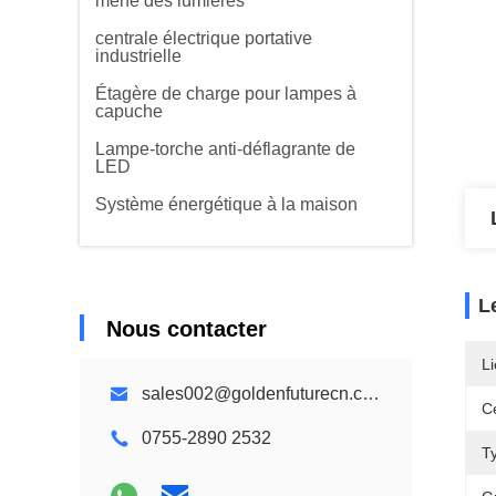
mené des lumières
centrale électrique portative
industrielle
Étagère de charge pour lampes à
capuche
Lampe-torche anti-déflagrante de
LED
Système énergétique à la maison
L
Nous contacter
Li
sales002@goldenfuturecn.com
Ce
0755-2890 2532
Ty