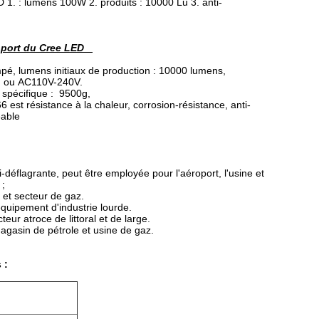
 1. : lumens 100W 2. produits : 10000 Lu 3. anti-
roport du Cree LED
empé, lumens initiaux de production : 10000 lumens,
, ou AC110V-240V.
spécifique : 9500g,
st résistance à la chaleur, corrosion-résistance, anti-
éable
-déflagrante, peut être employée pour l'aéroport, l'usine et
 ;
I et secteur de gaz.
'équipement d'industrie lourde.
eur atroce de littoral et de large.
agasin de pétrole et usine de gaz.
 :