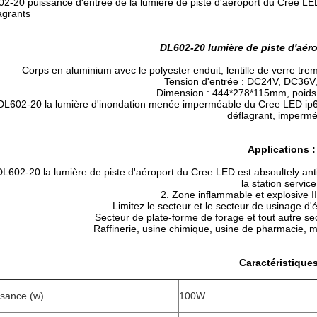
2-20 puissance d'entrée de la lumière de piste d'aéroport du Cree LED
agrants
DL602-20 lumière de piste d'aé
Corps en aluminium avec le polyester enduit, lentille de verre tr
Tension d'entrée : DC24V, DC36V
Dimension : 444*278*115mm, poids 
DL602-20 la lumière d'inondation menée imperméable du Cree LED ip66 e
déflagrant, imperm
Applications :
DL602-20 la lumière de piste d'aéroport du Cree LED est absoultely anti
la station service
2. Zone inflammable et explosive I
Limitez le secteur et le secteur de usinage d
Secteur de plate-forme de forage et tout autre sect
Raffinerie, usine chimique, usine de pharmacie, m
Caractéristiques
ssance (w)
100W