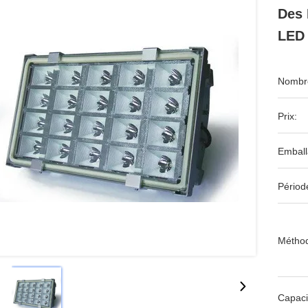
Des 
LED 
Nombre
Prix:
Emball
Périod
Méthod
Capaci