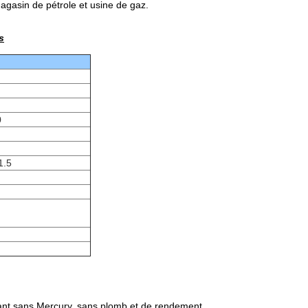
agasin de pétrole et usine de gaz.
s
0
1.5
nant sans Mercury, sans plomb et de rendement