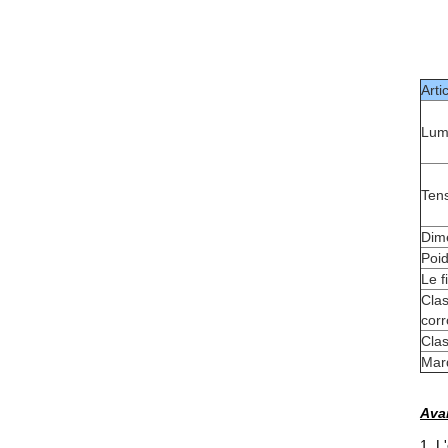
Arti
Lum
Ten
Dim
Poi
Le f
Clas
corr
Clas
Mar
Avan
1.
L