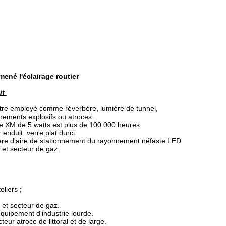
ené l'éclairage routier
it
tre employé comme réverbère, lumière de tunnel,
nements explosifs ou atroces.
e XM de 5 watts est plus de 100.000 heures.
enduit, verre plat durci.
ère d'aire de stationnement du rayonnement néfaste LED
I et secteur de gaz.
eliers ;
I et secteur de gaz.
'équipement d'industrie lourde.
eur atroce de littoral et de large.