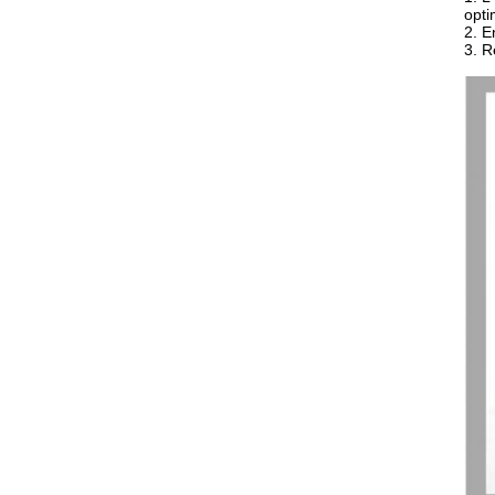
opti
2. E
3. R