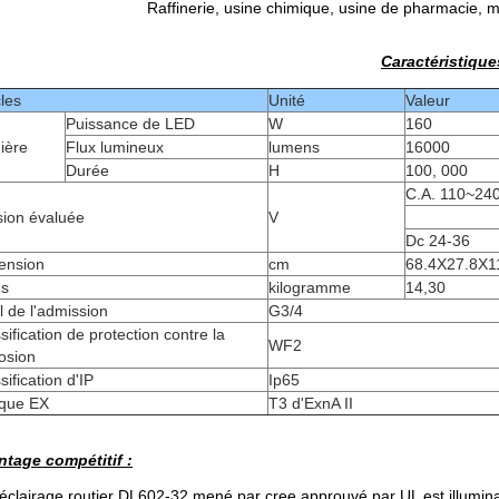
Raffinerie, usine chimique, usine de pharmacie, m
Caractéristique
cles
Unité
Valeur
Puissance de LED
W
160
ière
Flux lumineux
lumens
16000
Durée
H
100, 000
C.A. 110~24
sion évaluée
V
Dc 24-36
ension
cm
68.4X27.8X1
ds
kilogramme
14,30
il de l'admission
G3/4
sification de protection contre la
WF2
osion
sification d'IP
Ip65
que EX
T3 d'ExnA II
tage compétitif :
'éclairage routier DL602-32 mené par cree approuvé par UL est illumi