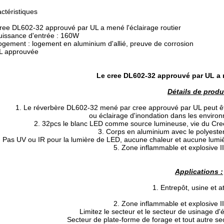
ctéristiques
ree DL602-32 approuvé par UL a mené l'éclairage routier
uissance d'entrée : 160W
ogement : logement en aluminium d'allié, preuve de corrosion
L approuvée
Le cree DL602-32 approuvé par UL a m
Détails de produ
1. Le réverbère DL602-32 mené par cree approuvé par UL peut ê
ou éclairage d'inondation dans les environ
2. 32pcs le blanc LED comme source lumineuse, vie du Cre
3. Corps en aluminium avec le polyester 
. Pas UV ou IR pour la lumière de LED, aucune chaleur et aucune lumi
5. Zone inflammable et explosive I
Applications :
1. Entrepôt, usine et at
2. Zone inflammable et explosive I
Limitez le secteur et le secteur de usinage d
Secteur de plate-forme de forage et tout autre sect