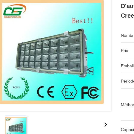
D'au
Cree
Nombre
Prix:
Emball
Périod
Méthod
Capaci