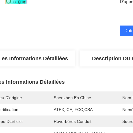
D'appr
Obte
Les Informations Détaillées
Description Du 
es Informations Détaillées
eu D'origine
Shenzhen En Chine
Nom 
rtification
ATEX, CE, FCC,CSA
Numé
pe D'article:
Réverbères Conduit
Sour