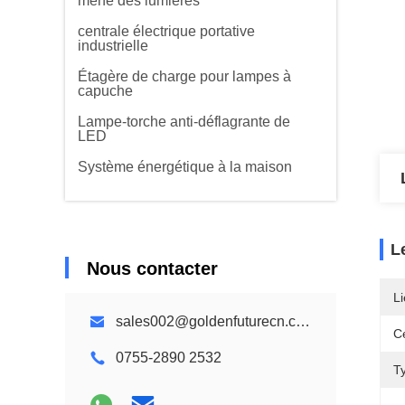
mené des lumières
centrale électrique portative
industrielle
Étagère de charge pour lampes à
capuche
Lampe-torche anti-déflagrante de
LED
Système énergétique à la maison
L
Nous contacter
Li
sales002@goldenfuturecn.com
Ce
0755-2890 2532
Ty