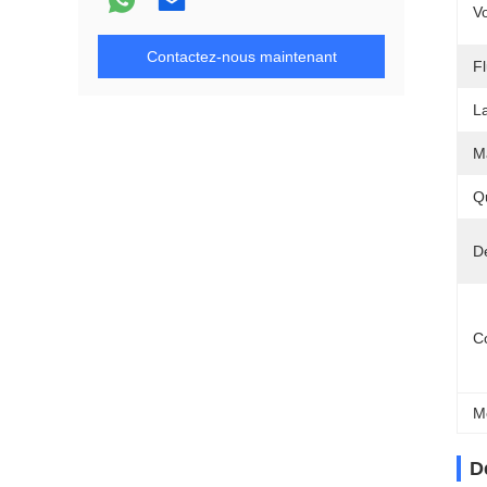
Vo
Contactez-nous maintenant
F
L
M
Q
Dé
C
M
D