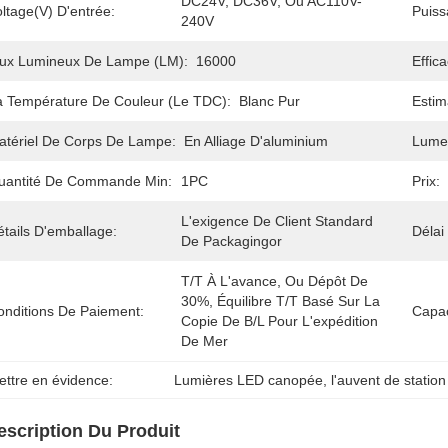
DC24V, DC36V, Ou AC110V-
ltage(V) D'entrée:
Puis
240V
lux Lumineux De Lampe (LM):
16000
Effic
a Température De Couleur (le TDC):
Blanc Pur
Estim
atériel De Corps De Lampe:
En Alliage D'aluminium
Lumen
uantité De Commande Min:
1PC
Prix:
L'exigence De Client Standard 
tails D'emballage:
Délai
De Packagingor
T/T À L'avance, Ou Dépôt De 
30%, Équilibre T/T Basé Sur La 
onditions De Paiement:
Capac
Copie De B/L Pour L'expédition 
De Mer
ettre en évidence:
Lumières LED canopée
, 
l'auvent de statio
escription Du Produit