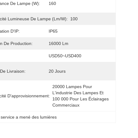
sance De Lampe (W):
160
acité Lumineuse De Lampe (lm/w):
100
ation D'IP:
IP65
 De Production:
16000 Lm
USD50~USD400
 De Livraison:
20 Jours
20000 Lampes Pour 
L'industrie Des Lampes Et 
ité D'approvisionnement:
100 000 Pour Les Éclairages 
Commerciaux
n service a mené des lumières