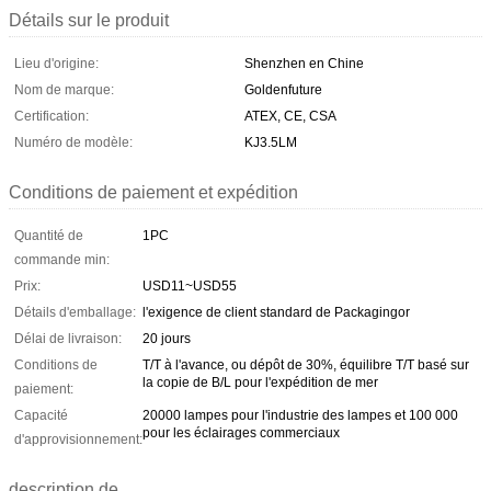
Détails sur le produit
Lieu d'origine:
Shenzhen en Chine
Nom de marque:
Goldenfuture
Certification:
ATEX, CE, CSA
Numéro de modèle:
KJ3.5LM
Conditions de paiement et expédition
Quantité de
1PC
commande min:
Prix:
USD11~USD55
Détails d'emballage:
l'exigence de client standard de Packagingor
Délai de livraison:
20 jours
Conditions de
T/T à l'avance, ou dépôt de 30%, équilibre T/T basé sur
la copie de B/L pour l'expédition de mer
paiement:
Capacité
20000 lampes pour l'industrie des lampes et 100 000
pour les éclairages commerciaux
d'approvisionnement:
description de