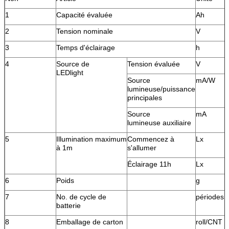
1
Capacité évaluée
Ah
2
Tension nominale
V
3
Temps d'éclairage
h
4
Source de
Tension évaluée
V
LEDlight
Source
mA/W
lumineuse/puissance
principales
Source
mA
lumineuse auxiliaire
5
Illumination maximum
Commencez à
Lx
à 1m
s'allumer
Éclairage 11h
Lx
6
Poids
g
7
No. de cycle de
périodes
batterie
8
Emballage de carton
roll/CNT