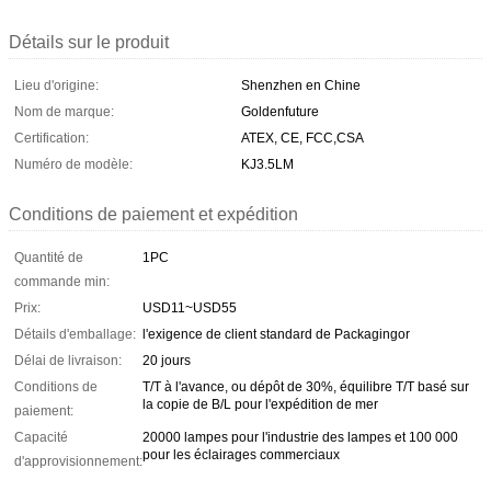
Détails sur le produit
Lieu d'origine:
Shenzhen en Chine
Nom de marque:
Goldenfuture
Certification:
ATEX, CE, FCC,CSA
Numéro de modèle:
KJ3.5LM
Conditions de paiement et expédition
Quantité de
1PC
commande min:
Prix:
USD11~USD55
Détails d'emballage:
l'exigence de client standard de Packagingor
Délai de livraison:
20 jours
Conditions de
T/T à l'avance, ou dépôt de 30%, équilibre T/T basé sur
la copie de B/L pour l'expédition de mer
paiement:
Capacité
20000 lampes pour l'industrie des lampes et 100 000
pour les éclairages commerciaux
d'approvisionnement: