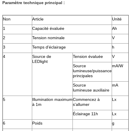
Paramètre technique principal :
Non
Article
Unité
1
Capacité évaluée
Ah
2
Tension nominale
V
3
Temps d'éclairage
h
4
Source de
Tension évaluée
V
LEDlight
Source
mA/W
lumineuse/puissance
principales
Source
mA
lumineuse auxiliaire
5
Illumination maximum
Commencez à
Lx
à 1m
s'allumer
Éclairage 11h
Lx
6
Poids
g