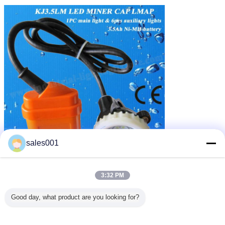
sales001
3:32 PM
lampe LED minière
phare rechargeable de mineurs
Étiquettes:
,
Lampe de chapeau menée de mineurs
Good day, what product are you looking for?
,