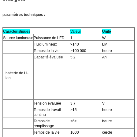
paramètres techniques :
Caractéristiques
Valeur
Unité
Source lumineuse
Puissance de LED
1
W
Flux lumineux
>140
LM
Temps de la vie
>100 000
heure
Capacité évaluée
5,2
Ah
batterie de Li-
ion
Tension évaluée
3,7
V
Temps de travail
>15
heure
continu
Temps de
<6>
heure
remplissage
Temps de la vie
1000
cercle