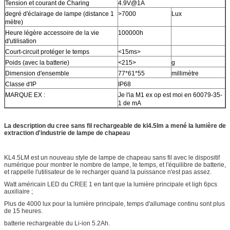
Tension et courant de Charing
4.9V@1A
degré d'éclairage de lampe (distance 1
>7000
Lux
mètre)
Heure légère accessoire de la vie
100000h
d'utilisation
Court-circuit protéger le temps
<15ms>
Poids (avec la batterie)
<215>
g
Dimension d'ensemble
77*61*55
millimètre
Classe d'IP
IP68
MARQUE EX :
Je l'ia M1 ex op est moi en 60079-35-
1 de mA
La description
du cree sans fil rechargeable de kl4.5lm a mené la lumière de
extraction d'industrie de lampe de chapeau
KL4.5LM est un nouveau style de lampe de chapeau sans fil avec le dispositif
numérique pour montrer le nombre de lampe, le temps, et l'équilibre de batterie,
et rappelle l'utilisateur de le recharger quand la puissance n'est pas assez.
Watt américain LED du CREE 1 en tant que la lumière principale et ligh 6pcs
auxiliaire ;
Plus de 4000 lux pour la lumière principale, temps d'allumage continu sont plus
de 15 heures.
batterie rechargeable du Li-ion 5.2Ah.