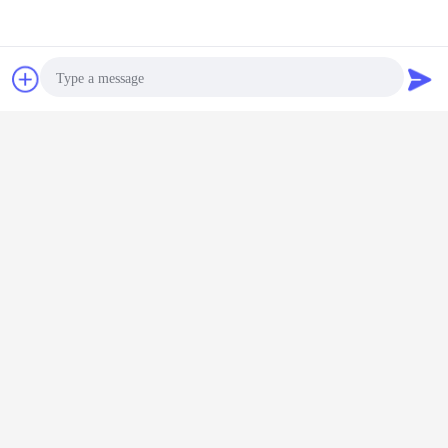
Bavarder
Demande de
soumission
Photo
Video Call
Audio Call