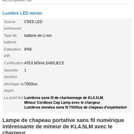
Lumière LED minier
Source
CREE LED
lumineuse:
Type de
batterie de Li-ion
batterie:
Estimation
IP68
d'IP:
Certification:
ATEX,MSHA,SABS,IECE
Garantie
1
(année):
allumage du
7000lux
degré:
Lumières sans fil de charbonnage de KL4.5LM
Le point fort:
,
Mineur Cordless Cap Lamp avec le chargeur
,
Lumières menées sans fil 7000lux de chapeau d'exploitation
Lampe de chapeau portative sans fil numérique
intéressante de mineur de KL4.5LM avec le
chargeur