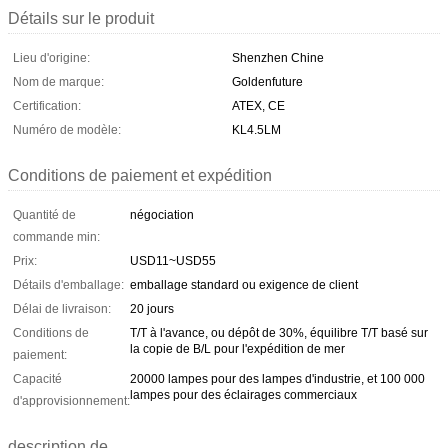
Détails sur le produit
Lieu d'origine:
Shenzhen Chine
Nom de marque:
Goldenfuture
Certification:
ATEX, CE
Numéro de modèle:
KL4.5LM
Conditions de paiement et expédition
Quantité de
négociation
commande min:
Prix:
USD11~USD55
Détails d'emballage:
emballage standard ou exigence de client
Délai de livraison:
20 jours
Conditions de
T/T à l'avance, ou dépôt de 30%, équilibre T/T basé sur
la copie de B/L pour l'expédition de mer
paiement:
Capacité
20000 lampes pour des lampes d'industrie, et 100 000
lampes pour des éclairages commerciaux
d'approvisionnement:
description de