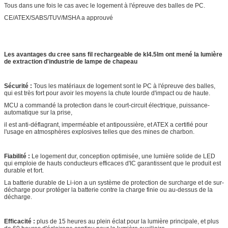
Tous dans une fois le cas avec le logement à l'épreuve des balles de PC.
CE/ATEX/SABS/TUV/MSHA a approuvé
Les avantages du cree sans fil rechargeable de kl4.5lm ont mené la lumière
de extraction d'industrie de lampe de chapeau
Sécurité :
Tous les matériaux de logement sont le PC à l'épreuve des balles,
qui est très fort pour avoir les moyens la chute lourde d'impact ou de haute.
MCU a commandé la protection dans le court-circuit électrique, puissance-
automatique sur la prise,
il est anti-déflagrant, imperméable et antipoussière, et ATEX a certifié pour
l'usage en atmosphères explosives telles que des mines de charbon.
Fiabilité :
Le logement dur, conception optimisée, une lumière solide de LED
qui emploie de hauts conducteurs efficaces d'IC garantissent que le produit est
durable et fort.
La batterie durable de Li-ion a un système de protection de surcharge et de sur-
décharge pour protéger la batterie contre la charge finie ou au-dessus de la
décharge.
Efficacité :
plus de 15 heures au plein éclat pour la lumière principale, et plus