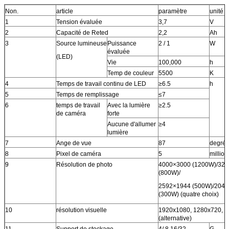
Non.
article
paramètre
unité
1
Tension évaluée
3,7
V
2
Capacité de Reted
2,2
Ah
3
Source lumineuse
Puissance
2 / 1
W
évaluée
(LED)
Vie
100,000
h
Temp de couleur
5500
K
4
Temps de travail continu de LED
≥6.5
h
5
Temps de remplissage
≤7
6
temps de travail
Avec la lumière
≥2.5
de caméra
forte
Aucune d'allumer
≥4
lumière
7
Ange de vue
87
degré
8
Pixel de caméra
5
million
9
Résolution de photo
4000×3000 (1200W)/32
(800W)/
2592×1944 (500W)/204
(300W) (quatre choix)
10
résolution visuelle
1920x1080, 1280x720, 8
(alternative)
11
Support de stockage
4/ 8 16/32
G