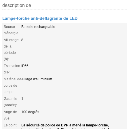
description de
Lampe-torche anti-déflagrante de LED
Source
Batterie rechargeable
d'énergie:
Allumage
8
de la
période
(h):
Estimation
IP66
d'IP:
Matériel de
Alliage d'aluminium
corps de
lampe:
Garantie
1
(année):
Ange de
100 degrés
vue:
La sécurité de police de DVR a mené la lampe-torche
Le point
,