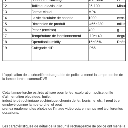
12
Taille audio/visuelle
35-100
Minute
13
Format visuel
MP4
14
La vie circulaire de batterie
1000
cercle
15
Dimension de produit
Φ65×230
millimè
16
Pesez (environ)
490
g
17
Température de fonctionnement
-10~+40
degré
18
OperationHumidity
15~85%
Rhésu
19
Catégorie d'IP
IP66
L'application de la sécurité rechargeable de police a mené la lampe-torche de
la lampe-torche camera/DVR
Cette lampe-torche est très utilisée pour le feu, exploration, police, grille
d'alimentation électrique, huile,
industrie pétrochimique et chimique, chemin de fer, tourisme, etc. Il peut être
employé comme lampe-torche, et peut
prenez également les photos ou l'image vidéo voix en temps réel à différentes
occasions.
Les caractéristiques de détail de la sécurité rechargeable de police ont mené la