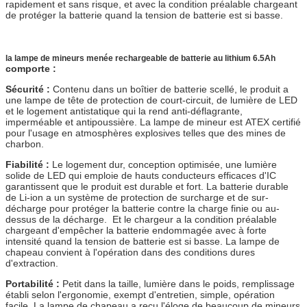
rapidement et sans risque, et avec la condition préalable chargeant
de protéger la batterie quand la tension de batterie est si basse.
la lampe de mineurs menée rechargeable de batterie au lithium 6.5Ah
comporte :
Sécurité :
Contenu dans un boîtier de batterie scellé, le produit a
une lampe de tête de protection de court-circuit, de lumière de LED
et le logement antistatique qui la rend anti-déflagrante,
imperméable et antipoussière. La lampe de mineur est ATEX certifié
pour l'usage en atmosphères explosives telles que des mines de
charbon.
Fiabilité :
Le logement dur, conception optimisée, une lumière
solide de LED qui emploie de hauts conducteurs efficaces d'IC
garantissent que le produit est durable et fort. La batterie durable
de Li-ion a un système de protection de surcharge et de sur-
décharge pour protéger la batterie contre la charge finie ou au-
dessus de la décharge. Et le chargeur a la condition préalable
chargeant d'empêcher la batterie endommagée avec à forte
intensité quand la tension de batterie est si basse. La lampe de
chapeau convient à l'opération dans des conditions dures
d'extraction.
Portabilité :
Petit dans la taille, lumière dans le poids, remplissage
établi selon l'ergonomie, exempt d'entretien, simple, opération
facile. La lampe de chapeau a reçu l'éloge de beaucoup de mineurs