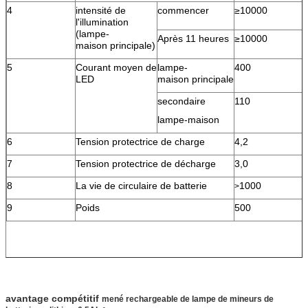
4
intensité de
commencer
≥10000
l'illumination
(lampe-
Après 11 heures
≥10000
maison principale)
5
Courant moyen de
lampe-
400
LED
maison principale
secondaire
110
lampe-maison
6
Tension protectrice de charge
4,2
7
Tension protectrice de décharge
3,0
8
La vie de circulaire de batterie
1000
>
9
Poids
500
avantage compétitif
mené rechargeable de lampe de mineurs de