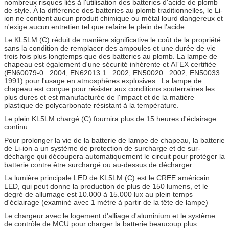
nombreux risques liés à l'utilisation des batteries d'acide de plomb
de style. À la différence des batteries au plomb traditionnelles, le Li-
ion ne contient aucun produit chimique ou métal lourd dangereux et
n'exige aucun entretien tel que refaire le plein de l'acide.
Le KL5LM (C) réduit de manière significative le coût de la propriété
sans la condition de remplacer des ampoules et une durée de vie
trois fois plus longtemps que des batteries au plomb. La lampe de
chapeau est également d'une sécurité inhérente et ATEX certifiée
(EN60079-0 : 2004, EN62013.1 : 2002, EN50020 : 2002, EN50033 :
1991) pour l'usage en atmosphères explosives. La lampe de
chapeau est conçue pour résister aux conditions souterraines les
plus dures et est manufacturée de l'impact et de la matière
plastique de polycarbonate résistant à la température.
Le plein KL5LM chargé (C) fournira plus de 15 heures d'éclairage
continu.
Pour prolonger la vie de la batterie de lampe de chapeau, la batterie
de Li-ion a un système de protection de surcharge et de sur-
décharge qui découpera automatiquement le circuit pour protéger la
batterie contre être surchargé ou au-dessus de décharger.
La lumière principale LED de KL5LM (C) est le CREE américain
LED, qui peut donne la production de plus de 150 lumens, et le
degré de allumage est 10.000 à 15.000 lux au plein temps
d'éclairage (examiné avec 1 mètre à partir de la tête de lampe)
Le chargeur avec le logement d'alliage d'aluminium et le système
de contrôle de MCU pour charger la batterie beaucoup plus