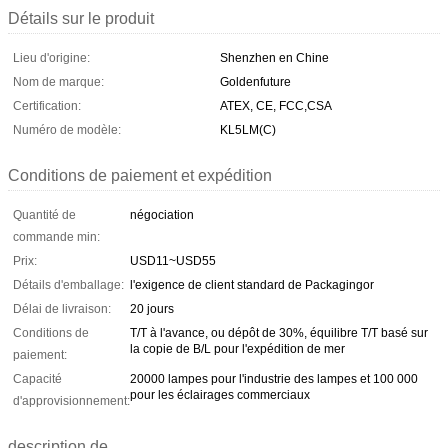
Détails sur le produit
Lieu d'origine:
Shenzhen en Chine
Nom de marque:
Goldenfuture
Certification:
ATEX, CE, FCC,CSA
Numéro de modèle:
KL5LM(C)
Conditions de paiement et expédition
Quantité de
négociation
commande min:
Prix:
USD11~USD55
Détails d'emballage:
l'exigence de client standard de Packagingor
Délai de livraison:
20 jours
Conditions de
T/T à l'avance, ou dépôt de 30%, équilibre T/T basé sur
la copie de B/L pour l'expédition de mer
paiement:
Capacité
20000 lampes pour l'industrie des lampes et 100 000
pour les éclairages commerciaux
d'approvisionnement:
description de