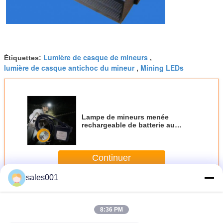
Lumière de casque de mineurs
Étiquettes:
,
lumière de casque antichoc du mineur
Mining LEDs
,
Lampe de mineurs menée
rechargeable de batterie au
lithium 6.5Ah
Continuer
sales001
Le casque antichoc de extraction a mené des lumières
Plus
8:36 PM