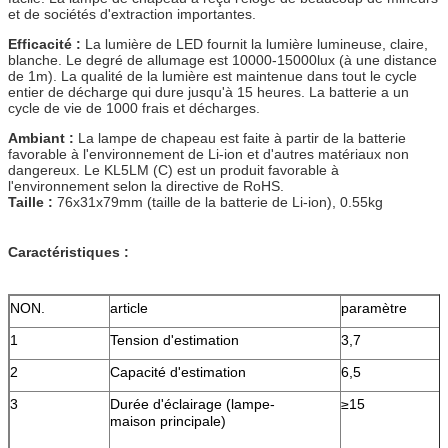
et de sociétés d'extraction importantes.
Efficacité :
La lumière de LED fournit la lumière lumineuse, claire,
blanche. Le degré de allumage est 10000-15000lux (à une distance
de 1m). La qualité de la lumière est maintenue dans tout le cycle
entier de décharge qui dure jusqu'à 15 heures. La batterie a un
cycle de vie de 1000 frais et décharges.
Ambiant :
La lampe de chapeau est faite à partir de la batterie
favorable à l'environnement de Li-ion et d'autres matériaux non
dangereux. Le KL5LM (C) est un produit favorable à
l'environnement selon la directive de RoHS.
Taille :
76x31x79mm (taille de la batterie de Li-ion), 0.55kg
Caractéristiques :
NON.
article
paramètre
u
1
Tension d'estimation
3,7
2
Capacité d'estimation
6,5
3
Durée d'éclairage (lampe-
≥15
maison principale)