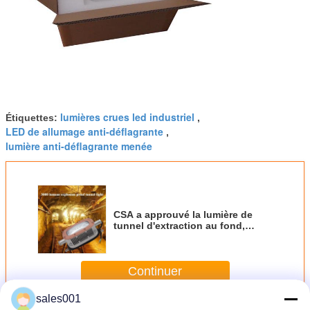
lumières crues led industriel
Étiquettes:
,
LED de allumage anti-déflagrante
,
lumière anti-déflagrante menée
CSA a approuvé la lumière de
tunnel d'extraction au fond,
appareil d'éclairage anti-
déflagrant d'inondation de LED
Continuer
sales001
Lumière d'inondation menée anti-déflagrante
Plus