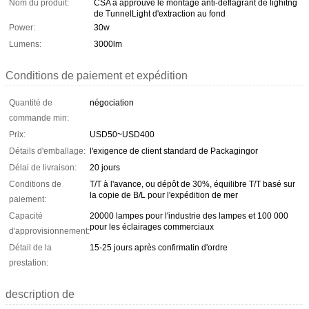
Nom du produit:
CSA a approuvé le montage anti-déflagrant de lighitng
de TunnelLight d'extraction au fond
Power:
30w
Lumens:
3000lm
Conditions de paiement et expédition
Quantité de
négociation
commande min:
Prix:
USD50~USD400
Détails d'emballage:
l'exigence de client standard de Packagingor
Délai de livraison:
20 jours
Conditions de
T/T à l'avance, ou dépôt de 30%, équilibre T/T basé sur
la copie de B/L pour l'expédition de mer
paiement:
Capacité
20000 lampes pour l'industrie des lampes et 100 000
pour les éclairages commerciaux
d'approvisionnement:
Détail de la
15-25 jours après confirmatin d'ordre
prestation:
description de