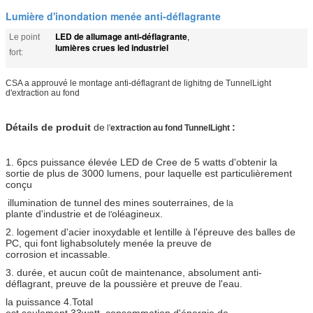
Lumière d'inondation menée anti-déflagrante
LED de allumage anti-déflagrante
Le point
,
lumières crues led industriel
fort:
CSA a approuvé le montage anti-déflagrant de lighitng de TunnelLight
d'extraction au fond
Détails de produit
de
:
l'
extraction au fond TunnelLight
1. 6pcs puissance élevée LED de Cree de 5 watts d'obtenir la
sortie de plus de 3000 lumens, pour laquelle est particulièrement
conçu
illumination
de tunnel des mines souterraines, de
la
plante d'industrie et de
oléagineux.
l'
2. logement d'acier inoxydable et lentille à l'épreuve des balles de
PC, qui font lighabsolutely menée la preuve de
corrosion et incassable.
3. durée, et aucun coût de maintenance, absolument anti-
déflagrant, preuve de la poussière et preuve de l'eau.
la puissance 4.Total
est seulement 33watt, consommation d'énergie de