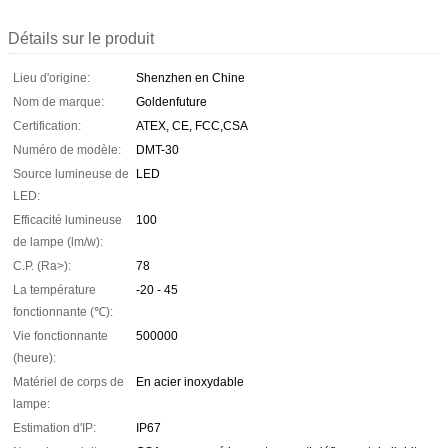
Détails sur le produit
Lieu d'origine:
Shenzhen en Chine
Nom de marque:
Goldenfuture
Certification:
ATEX, CE, FCC,CSA
Numéro de modèle:
DMT-30
Source lumineuse de
LED
LED:
Efficacité lumineuse
100
de lampe (lm/w):
C.P. (Ra>):
78
La température
-20 - 45
fonctionnante (℃):
Vie fonctionnante
500000
(heure):
Matériel de corps de
En acier inoxydable
lampe:
Estimation d'IP:
IP67