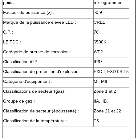
poids :
5 kilogrammes
Facteur de puissance (λ) :
0,9
>
Marque de la puissance élevée LED :
CREE
C.P. :
78
LE TDC :
6500K
Catégorie de preuve de corrosion :
WF2
Classification d'IP :
IP67
Classification de protection d'explosion :
EXD I, EXD IIB T5
Catégorie d'équipement :
MI, MII
Classifications de secteur (gaz) :
Zone 1 et 2
Groupe de gaz :
IIA, IIB,
Classification de secteur (époussette) :
Zone 21 et 22
Classification de la température :
T5