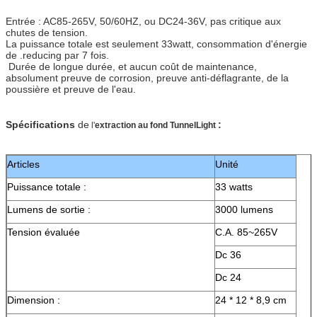
Entrée : AC85-265V, 50/60HZ, ou DC24-36V, pas critique aux
chutes de tension.
La puissance totale est seulement 33watt, consommation d'énergie
de .reducing par 7 fois.
Durée de longue durée, et aucun coût de maintenance,
absolument preuve de corrosion, preuve anti-déflagrante, de la
poussière et preuve de l'eau.
Spécifications
de
:
l'
extraction au fond TunnelLight
Articles
Unité
Puissance totale :
33 watts
Lumens de sortie :
3000 lumens
Tension évaluée
C.A. 85~265V
Dc 36
Dc 24
Dimension :
24 * 12 * 8,9 cm