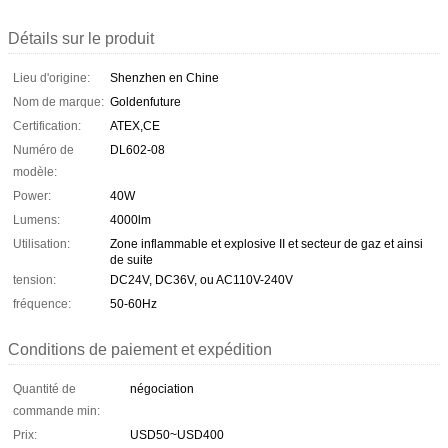
Détails sur le produit
Lieu d'origine:
Shenzhen en Chine
Nom de marque:
Goldenfuture
Certification:
ATEX,CE
Numéro de
DL602-08
modèle:
Power:
40W
Lumens:
4000lm
Utilisation:
Zone inflammable et explosive II et secteur de gaz et ainsi
de suite
tension:
DC24V, DC36V, ou AC110V-240V
fréquence:
50-60Hz
Conditions de paiement et expédition
Quantité de
négociation
commande min:
Prix:
USD50~USD400