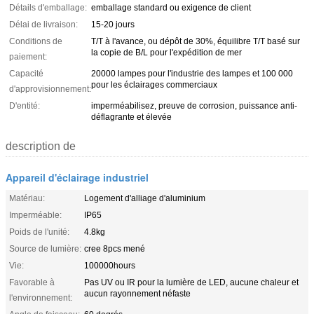
Détails d'emballage:
emballage standard ou exigence de client
Délai de livraison:
15-20 jours
Conditions de
T/T à l'avance, ou dépôt de 30%, équilibre T/T basé sur
la copie de B/L pour l'expédition de mer
paiement:
Capacité
20000 lampes pour l'industrie des lampes et 100 000
pour les éclairages commerciaux
d'approvisionnement:
D'entité:
imperméabilisez, preuve de corrosion, puissance anti-
déflagrante et élevée
description de
Appareil d'éclairage industriel
Matériau:
Logement d'alliage d'aluminium
Imperméable:
IP65
Poids de l'unité:
4.8kg
Source de lumière:
cree 8pcs mené
Vie:
100000hours
Favorable à
Pas UV ou IR pour la lumière de LED, aucune chaleur et
aucun rayonnement néfaste
l'environnement: