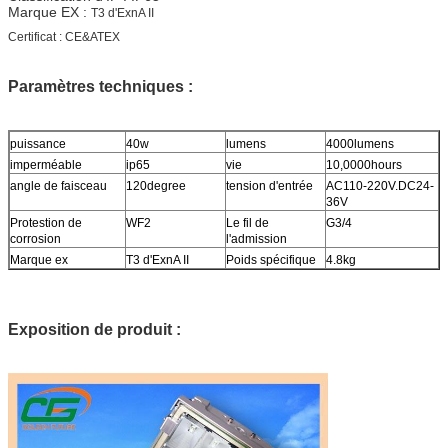
Marque EX :
T3 d'ExnA II
Certificat : CE&ATEX
Paramètres techniques
:
puissance
40w
lumens
4000lumens
imperméable
ip65
vie
10,0000hours
angle de faisceau
120degree
tension d'entrée
AC110-220V.DC24-
36V
Protestion de
WF2
Le fil de
G3/4
corrosion
l'admission
Marque ex
T3 d'ExnA II
Poids spécifique
4.8kg
Exposition de produit :