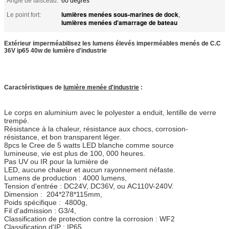
Angle de faisceau:
60 degrés
lumières menées sous-marines de dock
Le point fort:
,
lumières menées d'amarrage de bateau
Extérieur imperméabilisez les lumens élevés imperméables menés de C.C
36V ip65 40w de lumière d'industrie
Caractéristiques de
lumière menée d'industrie
:
Le corps en aluminium avec le polyester a enduit, lentille de verre
trempé.
Résistance à la chaleur, résistance aux chocs, corrosion-
résistance, et bon transparent léger.
8pcs le Cree de 5 watts LED blanche comme source
lumineuse, vie est plus de 100, 000 heures.
Pas UV ou IR pour la lumière de
LED, aucune chaleur et aucun rayonnement néfaste.
Lumens de production : 4000 lumens,
Tension d'entrée : DC24V, DC36V, ou AC110V-240V.
Dimension : 204*278*115mm,
Poids spécifique : 4800g,
Fil d'admission : G3/4,
Classification de protection contre la corrosion : WF2
Classification d'IP : IP65