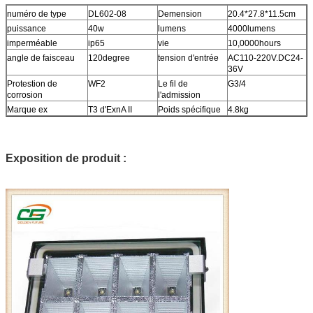
numéro de type
DL602-08
Demension
20.4*27.8*11.5cm
puissance
40w
lumens
4000lumens
imperméable
ip65
vie
10,0000hours
angle de faisceau
120degree
tension d'entrée
AC110-220V.DC24-
36V
Protestion de
WF2
Le fil de
G3/4
corrosion
l'admission
Marque ex
T3 d'ExnA II
Poids spécifique
4.8kg
Exposition de produit :