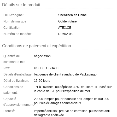
Détails sur le produit
Lieu d'origine:
Shenzhen en Chine
Nom de marque:
Goldenfuture
Certification:
ATEX,CE
Numéro de modèle:
DL602-08
Conditions de paiement et expédition
Quantité de
négociation
commande min:
Prix:
USD50~USD400
Détails d'emballage:
l'exigence de client standard de Packagingor
Délai de livraison:
15-20 jours
Conditions de
T/T à l'avance, ou dépôt de 30%, équilibre T/T basé sur
la copie de B/L pour l'expédition de mer
paiement:
Capacité
20000 lampes pour l'industrie des lampes et 100 000
pour les éclairages commerciaux
d'approvisionnement:
D'entité:
imperméabilisez, preuve de corrosion, puissance anti-
déflagrante et élevée