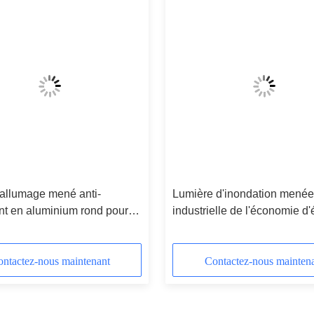
 allumage mené anti-
Lumière d'inondation menée
nt en aluminium rond pour
industrielle de l'économie d
neux
T5, lumière portative d'extra
fond de CSA
ntactez-nous maintenant
Contactez-nous mainten