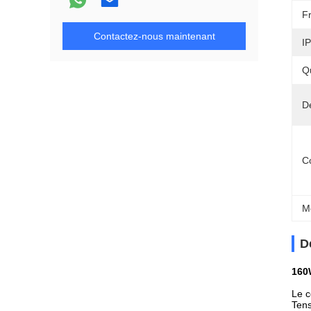
F
Contactez-nous maintenant
IP
Q
Dé
C
M
D
160W
Le c
Tens