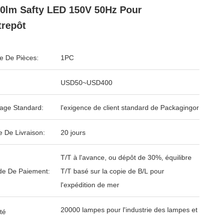
0lm Safty LED 150V 50Hz Pour
trepôt
 De Pièces:
1PC
USD50~USD400
age Standard:
l'exigence de client standard de Packagingor
e De Livraison:
20 jours
T/T à l'avance, ou dépôt de 30%, équilibre
e De Paiement:
T/T basé sur la copie de B/L pour
l'expédition de mer
20000 lampes pour l'industrie des lampes et
té