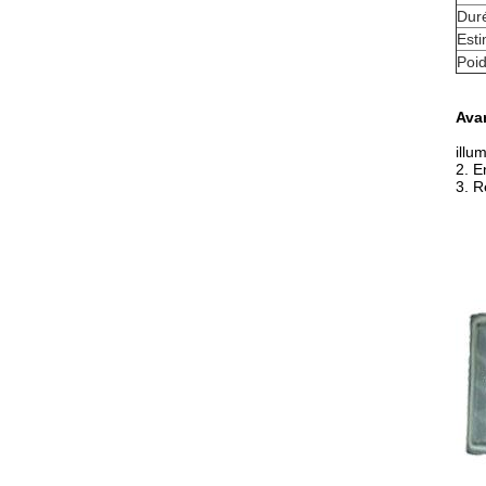
Dur
Esti
Poi
Avan
illu
2. E
3. R