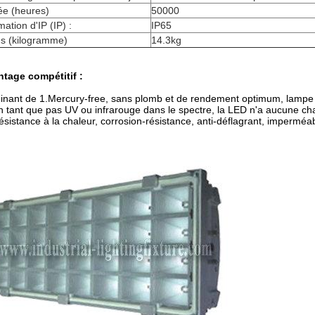
ée (heures)
50000
mation d'IP (IP) :
IP65
ds (kilogramme)
14.3kg
tage compétitif :
minant de 1.Mercury-free, sans plomb et de rendement optimum, lampe 
n tant que pas UV ou infrarouge dans le spectre, la LED n'a aucune c
ésistance à la chaleur, corrosion-résistance, anti-déflagrant, imperméa