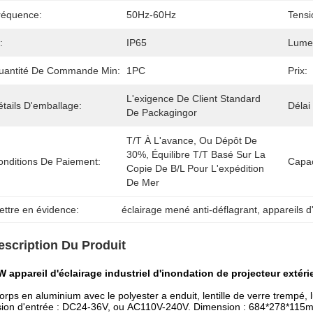
réquence:
50Hz-60Hz
Tensi
:
IP65
Lumen
uantité De Commande Min:
1PC
Prix:
L'exigence De Client Standard 
tails D'emballage:
Délai
De Packagingor
T/T À L'avance, Ou Dépôt De 
30%, Équilibre T/T Basé Sur La 
onditions De Paiement:
Capac
Copie De B/L Pour L'expédition 
De Mer
ettre en évidence:
éclairage mené anti-déflagrant
, 
appareils d
escription Du Produit
 appareil d'éclairage industriel d'inondation de projecteur extér
orps en aluminium avec le polyester a enduit, lentille de verre trempé
ion d'entrée : DC24-36V, ou AC110V-240V. Dimension : 684*278*115m