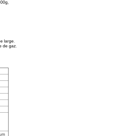
300g,
.
de large.
e de gaz.
ium