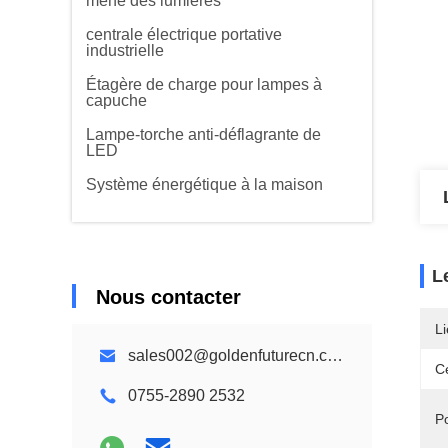
mené des lumières
centrale électrique portative
industrielle
Étagère de charge pour lampes à
capuche
Lampe-torche anti-déflagrante de
LED
Système énergétique à la maison
L
Nous contacter
Li
sales002@goldenfuturecn.com
Ce
0755-2890 2532
P