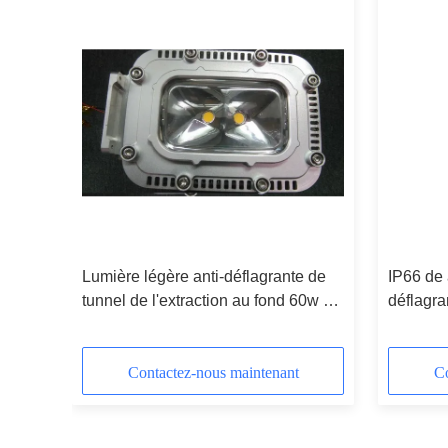
ction
Lumière légère anti-déflagrante de
IP66 de
tunnel de l'extraction au fond 60w de
déflagra
l'acier inoxydable LED
l'oléagi
Contactez-nous maintenant
Co