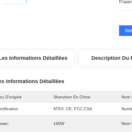
D'appr
Obte
Les Informations Détaillées
Description Du 
es Informations Détaillées
eu D'origine
Shenzhen En Chine
Nom 
rtification
ATEX, CE, FCC,CSA
Numé
ower:
160W
Nom D