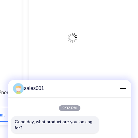
Lumière anti-déflagrante industrielle
sales001
'énergie
200v 20W IP67 LED de l'usine LED
ction au
pour l'usine de pharmacie
9:32 PM
ant
Contactez-nous maintenant
Good day, what product are you looking 
for?