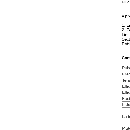
Fil 
Appl
1. E
2. Z
Limi
Sect
Raff
Cara
Pui
Fré
Tens
Effi
Effi
Fac
Inde
La t
Maté