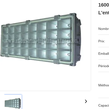
1600
L'en
Nombre
Prix:
Emball
Périod
Méthod
Capaci