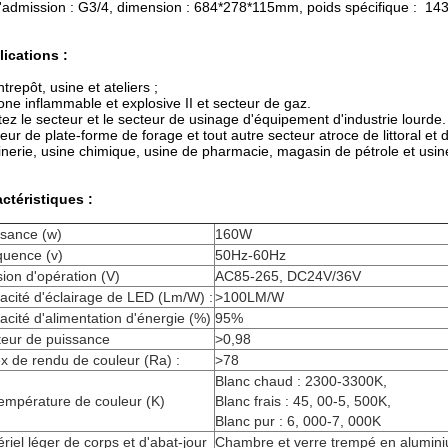
d'admission : G3/4, dimension : 684*278*115mm, poids spécifique : 14
ications :
ntrepôt, usine et ateliers ;
one inflammable et explosive II et secteur de gaz.
tez le secteur et le secteur de usinage d'équipement d'industrie lourde
eur de plate-forme de forage et tout autre secteur atroce de littoral et 
inerie, usine chimique, usine de pharmacie, magasin de pétrole et usin
ctéristiques :
ssance (w)
160W
quence (v)
50Hz-60Hz
ion d'opération (V)
AC85-265, DC24V/36V
cacité d'éclairage de LED (Lm/W) :
>
100LM/W
cacité d'alimentation d'énergie (%)
95%
teur de puissance
>
0,98
x de rendu de couleur (Ra) :
>
78
Blanc chaud : 2300-3300K,
empérature de couleur (K)
Blanc frais : 45, 00-5, 500K,
Blanc pur : 6, 000-7, 000K
riel léger de corps et d'abat-jour
Chambre et verre trempé en alumin