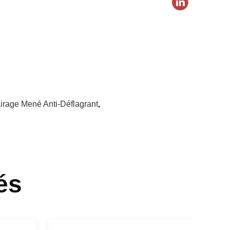
irage Mené Anti-Déflagrant
,
és