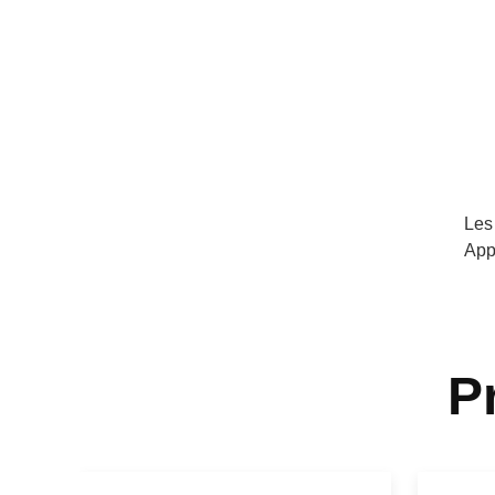
Les
App
P