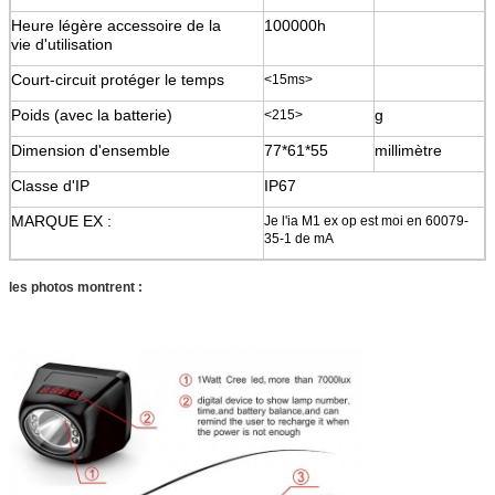
Heure légère accessoire de la
100000h
vie d'utilisation
Court-circuit protéger le temps
<15ms>
Poids (avec la batterie)
g
<215>
Dimension d'ensemble
77*61*55
millimètre
Classe d'IP
IP67
MARQUE EX :
Je l'ia M1 ex op est moi en 60079-
35-1 de mA
les photos montrent :