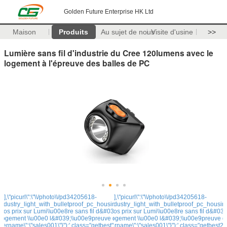
Golden Future Enterprise HK Ltd
Maison
Produits
Au sujet de nous
Visite d'usine
>>
Lumière sans fil d'industrie du Cree 120lumens avec le
logement à l'épreuve des balles de PC
\"]],\"picurl\":\"\\/photo\\/pd34205618-
\"]],\"picurl\":\"\\/photo\\/pd34205618-
stry_light_with_bulletproof_pc_housing.jpg\",\"subject\":\"S'il
cordless_cree_120lumens_industry_light_with_bulletproof_pc_housing.jpg
meilleur
vos prix sur Lumi\\u00e8re sans fil d&#039;industrie du Cree
vous pla\\u00eet envoyer vos prix sur Lumi\\u00e8re sans fil d&#039
prix
logement \\u00e0 l&#039;\\u00e9preuve des balles de
120lumens avec le logement \\u00e0 l&#039;\\u00e9preuve d
username\":\"sales001\"}");' class="getbest">
PC\",\"username\":\"sales001\"}");' class="getbest2"