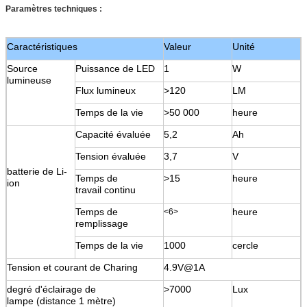
Paramètres techniques :
Caractéristiques
Valeur
Unité
Source
Puissance de LED
1
W
lumineuse
Flux lumineux
>120
LM
Temps de la vie
>50 000
heure
Capacité évaluée
5,2
Ah
Tension évaluée
3,7
V
batterie de Li-
Temps de
>15
heure
ion
travail continu
Temps de
heure
<6>
remplissage
Temps de la vie
1000
cercle
Tension et courant de Charing
4.9V@1A
degré d'éclairage de
>7000
Lux
lampe (distance 1 mètre)