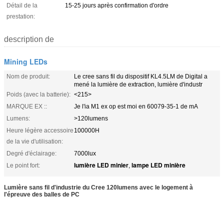
Détail de la
15-25 jours après confirmation d'ordre
prestation:
description de
Mining LEDs
Nom de produit:
Le cree sans fil du dispositif KL4.5LM de Digital a
mené la lumière de extraction, lumière d'industr
Poids (avec la batterie):
<215>
MARQUE EX ::
Je l'ia M1 ex op est moi en 60079-35-1 de mA
Lumens:
>120lumens
Heure légère accessoire
100000H
de la vie d'utilisation:
Degré d'éclairage:
7000lux
lumière LED minier
lampe LED minière
Le point fort:
,
Lumière sans fil d'industrie du Cree 120lumens avec le logement à
l'épreuve des balles de PC