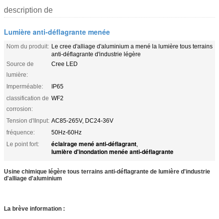
description de
Lumière anti-déflagrante menée
Nom du produit:
Le cree d'alliage d'aluminium a mené la lumière tous terrains
anti-déflagrante d'industrie légère
Source de
Cree LED
lumière:
Imperméable:
IP65
classification de
WF2
corrosion:
Tension d'IInput:
AC85-265V, DC24-36V
fréquence:
50Hz-60Hz
éclairage mené anti-déflagrant
Le point fort:
,
lumière d'inondation menée anti-déflagrante
Usine chimique légère tous terrains anti-déflagrante de lumière d'industrie
d'alliage d'aluminium
La brève information :