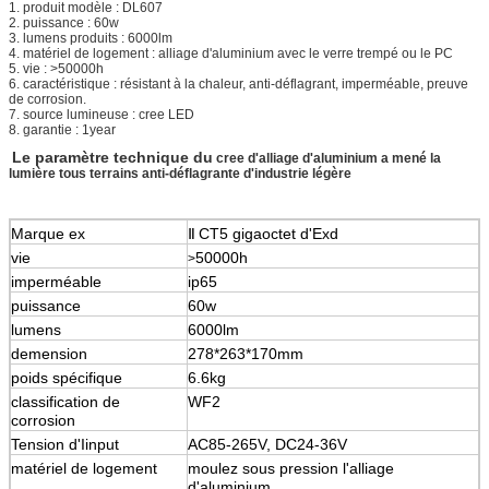
1. produit modèle : DL607
2. puissance : 60w
3. lumens produits : 6000lm
4. matériel de logement : alliage d'aluminium avec le verre trempé ou le PC
5. vie : >50000h
6. caractéristique : résistant à la chaleur, anti-déflagrant, imperméable, preuve
de corrosion.
7. source lumineuse : cree LED
8. garantie : 1year
Le paramètre technique du
cree d'alliage d'aluminium a mené la
lumière tous terrains anti-déflagrante d'industrie légère
Marque ex
Ⅱ
CT5 gigaoctet d'Exd
vie
50000h
>
imperméable
ip65
puissance
60w
lumens
6000lm
demension
278*263*170mm
poids spécifique
6.6kg
classification de
WF2
corrosion
Tension d'Iinput
AC85-265V, DC24-36V
matériel de logement
moulez sous pression l'alliage
d'aluminium