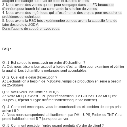
adapter l'emballage au détail de boîte et d'autres choses.
3.
Nous avons des ventes qui ont pour s'engager dans la LED beaucoup
d'années pour fournir fait sur commande la solution de ventes.
4.
Nous avons des ingénieurs qui a l'expérience des projets pour résoudre les
problèmes de technique.
5.
Nous avons la R&D très expérimentée et nous avons la capacité forte de
faire des projets d'ODM.
Dans l'attente de coopérer avec vous.
FAQ :
Q : 1. Est-ce que je peux avoir un ordre d'échantillon ?
A : Oui, nous faisons bon accueil à l'ordre d'échantillon pour examiner et vérifier
la qualité. Les échantillons mélangés sont acceptables.
Q : 2. Quel est le délai d'exécution ?
A : L'échantillon a besoin de 7-10days, temps de production en série a besoin
de 25-30days.
Q : 3. Avez-vous une limite de MOQ ?
A : Notre MOQ EXW est 1 PC pour l'échantillon ; Le GOUSSET de MOQ est
200pcs. (Dépend du type différent batterie/paquet de batterie)
Q : 4. Comment embarquez-vous les marchandises et combien de temps prise
arrive-t-il ?
A : Nous nous transportons habituellement par DHL, UPS, Fedex ou TNT. Cela
prend habituellement 5-7 jours pour arriver.
Q : 5. Comment procéder l'ordre quand produits d'ordre de client ?