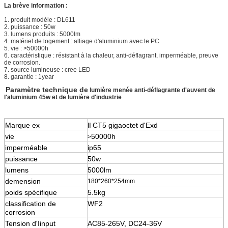
La brève information :
1. produit modèle : DL611
2. puissance : 50w
3. lumens produits : 5000lm
4. matériel de logement : alliage d'aluminium avec le PC
5. vie : >50000h
6. caractéristique : résistant à la chaleur, anti-déflagrant, imperméable, preuve
de corrosion.
7. source lumineuse : cree LED
8. garantie : 1year
Paramètre technique de
lumière menée anti-déflagrante d'auvent de
l'aluminium 45w et de lumière d'industrie
Marque ex
Ⅱ
CT5 gigaoctet d'Exd
vie
50000h
>
imperméable
ip65
puissance
50w
lumens
5000lm
demension
180*260*254mm
poids spécifique
5.5kg
classification de
WF2
corrosion
Tension d'Iinput
AC85-265V, DC24-36V