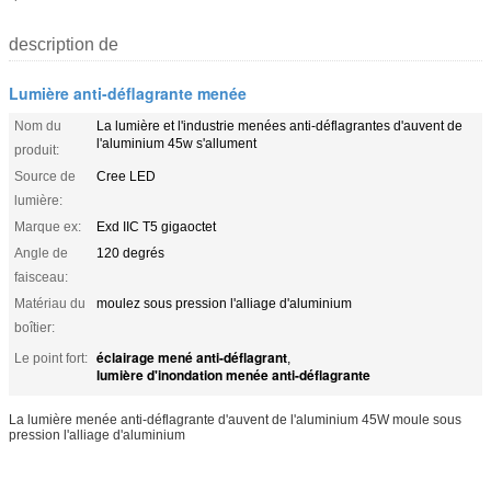
description de
Lumière anti-déflagrante menée
Nom du
La lumière et l'industrie menées anti-déflagrantes d'auvent de
l'aluminium 45w s'allument
produit:
Source de
Cree LED
lumière:
Marque ex:
Exd IIC T5 gigaoctet
Angle de
120 degrés
faisceau:
Matériau du
moulez sous pression l'alliage d'aluminium
boîtier:
éclairage mené anti-déflagrant
Le point fort:
,
lumière d'inondation menée anti-déflagrante
La lumière menée anti-déflagrante d'auvent de l'aluminium 45W moule sous
pression l'alliage d'aluminium