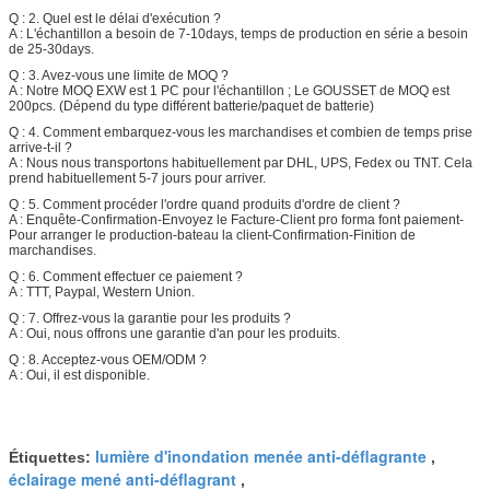
Q : 2. Quel est le délai d'exécution ?
A : L'échantillon a besoin de 7-10days, temps de production en série a besoin
de 25-30days.
Q : 3. Avez-vous une limite de MOQ ?
A : Notre MOQ EXW est 1 PC pour l'échantillon ; Le GOUSSET de MOQ est
200pcs. (Dépend du type différent batterie/paquet de batterie)
Q : 4. Comment embarquez-vous les marchandises et combien de temps prise
arrive-t-il ?
A : Nous nous transportons habituellement par DHL, UPS, Fedex ou TNT. Cela
prend habituellement 5-7 jours pour arriver.
Q : 5. Comment procéder l'ordre quand produits d'ordre de client ?
A : Enquête-Confirmation-Envoyez le Facture-Client pro forma font paiement-
Pour arranger le production-bateau la client-Confirmation-Finition de
marchandises.
Q : 6. Comment effectuer ce paiement ?
A : TTT, Paypal, Western Union.
Q : 7. Offrez-vous la garantie pour les produits ?
A : Oui, nous offrons une garantie d'an pour les produits.
Q : 8. Acceptez-vous OEM/ODM ?
A : Oui, il est disponible.
lumière d'inondation menée anti-déflagrante
Étiquettes:
,
éclairage mené anti-déflagrant
,