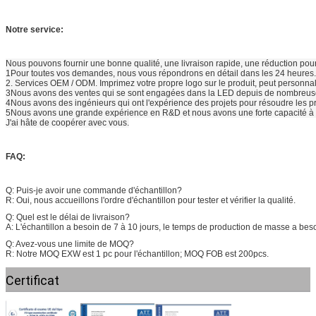
Notre service:
Nous pouvons fournir une bonne qualité, une livraison rapide, une réduction pour 
1Pour toutes vos demandes, nous vous répondrons en détail dans les 24 heures.
2. Services OEM / ODM. Imprimez votre propre logo sur le produit, peut personnali
3Nous avons des ventes qui se sont engagées dans la LED depuis de nombreuses
4Nous avons des ingénieurs qui ont l'expérience des projets pour résoudre les p
5Nous avons une grande expérience en R&D et nous avons une forte capacité à 
J'ai hâte de coopérer avec vous.
FAQ:
Q: Puis-je avoir une commande d'échantillon?
R: Oui, nous accueillons l'ordre d'échantillon pour tester et vérifier la qualité.
Q: Quel est le délai de livraison?
A: L'échantillon a besoin de 7 à 10 jours, le temps de production de masse a beso
Q: Avez-vous une limite de MOQ?
R: Notre MOQ EXW est 1 pc pour l'échantillon; MOQ FOB est 200pcs.
Q: Comment expédiez-vous les marchandises et combien de temps faut-il pour ar
Certificat
R: Nous expédions généralement par DHL, UPS, FedEx ou TNT. Il faut généralemen
Q: Comment procéder à la commande lorsque le client commande des produits?
R: Enquête-Confirmation-Envoyer la facture-Client effectuer le paiement-Arrange