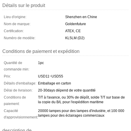
Détails sur le produit
Lieu d'origine:
Shenzhen en Chine
Nom de marque:
Goldenfuture
Certification:
ATEX, CE
Numéro de modèle:
KL5LM (D2)
Conditions de paiement et expédition
Quantité de
1pc
commande min:
Prix:
USD11~USD55
Détails d'emballage:
Emballage en carton
Délai de livraison:
20-30days dépend de votre quantité
Conditions de
T/T à l'avance, ou 30% de dépôt, solde T/T sur base de
la copie du B/L pour l'expédition maritime
paiement:
Capacité
20000 lampes pour des lampes d'industrie, et 100 000
lampes pour des éclairages commerciaux
d'approvisionnement:
description de