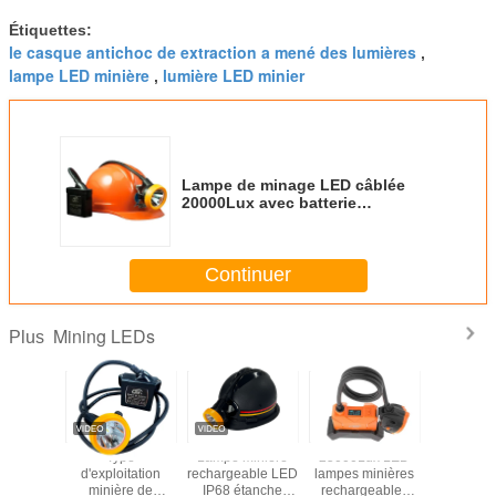
Étiquettes:
le casque antichoc de extraction a mené des lumières
,
lampe LED minière
lumière LED minier
,
Lampe de minage LED câblée
20000Lux avec batterie
rechargeable et feu arrière bleu
Continuer
Mining LEDs
Plus
ère
25000Lux LED
Les lumières
La lampe de
la batterie a
 LED
lampes minières
industrielles de
chapeau sans fil
lithium 4.5ah
he
rechargeables
KL5LMC LED, ont
portative, Cree de
mené le lux I