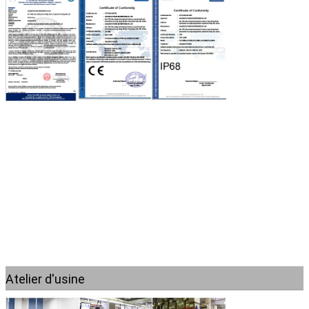
Confirmation-Finition.
Q: Comment effectuer ce paiement?
R: TT, Paypal, Western Union. Vous avez une carte de crédit?
Q: 7. Offrez-vous une garantie pour les produits?
R: Oui, nous offrons une garantie d'un an pour les produits.
Q: Acceptez-vous le service OEM/ODM?
R: Oui, il est disponible.
Atelier d'usine