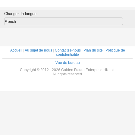
10Ah
professionnel
attaché luminosité
Digital a mené le
de la lampe 
de
KL8LM étanche
de extraction de
phare
mineur 4500 an
neur
IP68 casque
phare de LED
d'exploitation
déflagrant
Changez la langue
lumières mineurs
l'intense
casquette lampe
French
Accueil
|
Au sujet de nous
|
Contactez-nous
|
Plan du site
|
Politique de
confidentialité
Vue de bureau
Copyright © 2012 - 2026 Golden Future Enterprise HK Ltd.
All rights reserved.