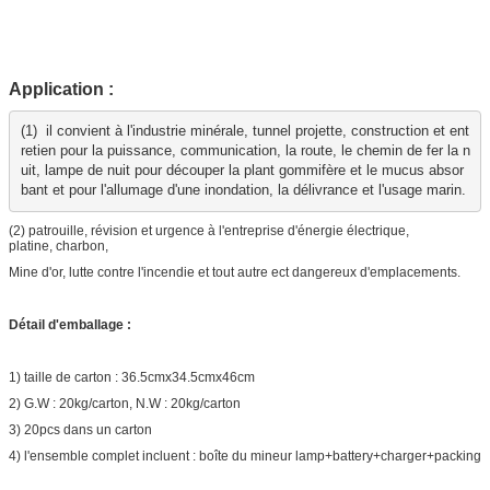
Application :
(1)  il convient à l'industrie minérale, tunnel projette, construction et ent
retien pour la puissance, communication, la route, le chemin de fer la n
uit, lampe de nuit pour découper la plant gommifère et le mucus absor
bant et pour l'allumage d'une inondation, la délivrance et l'usage marin.
(2) patrouille, révision et urgence à l'entreprise d'énergie électrique,
platine, charbon,
Mine d'or, lutte contre l'incendie et tout autre ect dangereux d'emplacements.
Détail d'emballage :
1) taille de carton : 36.5cmx34.5cmx46cm
2) G.W : 20kg/carton, N.W : 20kg/carton
3) 20pcs dans un carton
4) l'ensemble complet incluent : boîte du mineur lamp+battery+charger+packing