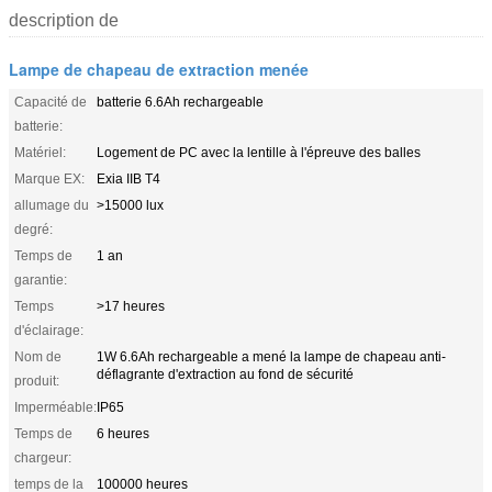
description de
Lampe de chapeau de extraction menée
Capacité de
batterie 6.6Ah rechargeable
batterie:
Matériel:
Logement de PC avec la lentille à l'épreuve des balles
Marque EX:
Exia IIB T4
allumage du
>15000 lux
degré:
Temps de
1 an
garantie:
Temps
>17 heures
d'éclairage:
Nom de
1W 6.6Ah rechargeable a mené la lampe de chapeau anti-
déflagrante d'extraction au fond de sécurité
produit:
Imperméable:
IP65
Temps de
6 heures
chargeur:
temps de la
100000 heures