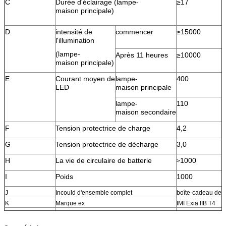
C
Durée d'éclairage (lampe-
≥17
maison principale)
D
intensité de
commencer
≥15000
l'illumination
(lampe-
Après 11 heures
≥10000
maison principale)
E
Courant moyen de
lampe-
400
LED
maison principale
lampe-
110
maison secondaire
F
Tension protectrice de charge
4,2
G
Tension protectrice de décharge
3,0
H
La vie de circulaire de batterie
1000
>
I
Poids
1000
J
Incould d'ensemble complet
boîte-cadeau de 
K
Marque ex
IMI Exia IIB T4
L
imperméable
IP65