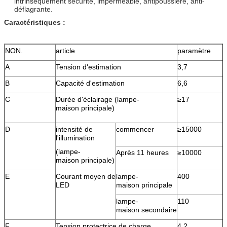
intrinsèquement sécurité, imperméable, antipoussière, anti-
déflagrante.
Caractéristiques :
NON.
article
paramètre
A
Tension d'estimation
3,7
B
Capacité d'estimation
6,6
C
Durée d'éclairage (lampe-
≥17
maison principale)
D
intensité de
commencer
≥15000
l'illumination
(lampe-
Après 11 heures
≥10000
maison principale)
E
Courant moyen de
lampe-
400
LED
maison principale
lampe-
110
maison secondaire
F
Tension protectrice de charge
4,2