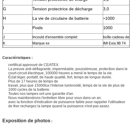
G
Tension protectrice de décharge
3,0
H
La vie de circulaire de batterie
1000
>
I
Poids
1000
J
Incould d'ensemble complet
boîte-cadeau de 
K
Marque ex
IMI Exia IIB T4
L
imperméable
IP65
Caractéristiques :
certificat approuvé de CE/ATEX.
La preuve anti-déflagrante, imperméable, poussiéreuse, protection dans le
court-circuit électrique, 100000 heures a mené le temps de la vie.
Éclat léger, portatif, de haute qualité, fort, temps de longue durée.
Plus de 17 heures de temps de
travail, plus que 15000lux l'intense luminosité, temps de la vie de plus de
1000 cycles de la batterie.
Toutes nos lampes ont une garantie d'an.
Nous maintiendrons l'entretien libre pour vous dans un
an.
avec la fonction d'indication de puissance faible pour rappeler l'utilisateur
de ther rechargez la lampe quand la puissance n'est pas assez.
Exposition de photos
: