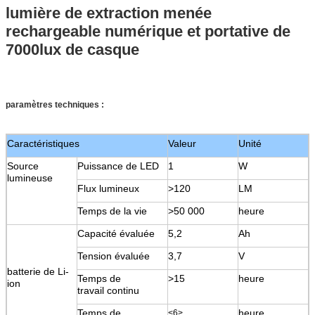
lumière de extraction menée
rechargeable numérique et portative de
7000lux de casque
paramètres techniques :
Caractéristiques
Valeur
Unité
Source
Puissance de LED
1
W
lumineuse
Flux lumineux
>120
LM
Temps de la vie
>50 000
heure
Capacité évaluée
5,2
Ah
Tension évaluée
3,7
V
batterie de Li-
Temps de
>15
heure
ion
travail continu
Temps de
heure
<6>