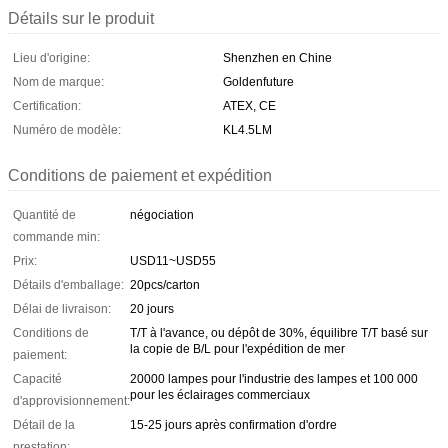
Détails sur le produit
Lieu d'origine:
Shenzhen en Chine
Nom de marque:
Goldenfuture
Certification:
ATEX, CE
Numéro de modèle:
KL4.5LM
Conditions de paiement et expédition
Quantité de
négociation
commande min:
Prix:
USD11~USD55
Détails d'emballage:
20pcs/carton
Délai de livraison:
20 jours
Conditions de
T/T à l'avance, ou dépôt de 30%, équilibre T/T basé sur
la copie de B/L pour l'expédition de mer
paiement:
Capacité
20000 lampes pour l'industrie des lampes et 100 000
pour les éclairages commerciaux
d'approvisionnement:
Détail de la
15-25 jours après confirmation d'ordre
prestation: