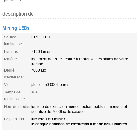
description de
Mining LEDs
Source
CREE LED
lumineuse:
Lumens:
>120 lumens
Matériel:
logement de PC et lentille à l'épreuve des balles de verre
trempé
Degré
7000 lux
d'éclairage:
Vie:
plus de 50 000 heures
Temps de
<6>
remplissage:
Nom de produit:
lumière de extraction menée rechargeable numérique et
portative de 7000lux de casque
lumière LED minier
Le point fort:
,
le casque antichoc de extraction a mené des lumières