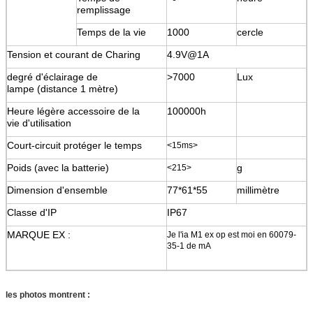
remplissage
Temps de la vie
1000
cercle
Tension et courant de Charing
4.9V@1A
degré d'éclairage de
>7000
Lux
lampe (distance 1 mètre)
Heure légère accessoire de la
100000h
vie d'utilisation
Court-circuit protéger le temps
<15ms>
Poids (avec la batterie)
g
<215>
Dimension d'ensemble
77*61*55
millimètre
Classe d'IP
IP67
MARQUE EX :
Je l'ia M1 ex op est moi en 60079-
35-1 de mA
les photos montrent :