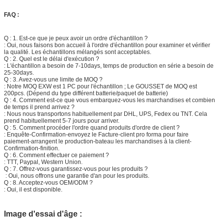
FAQ :
Q : 1. Est-ce que je peux avoir un ordre d'échantillon ?
: Oui, nous faisons bon accueil à l'ordre d'échantillon pour examiner et vérifier
la qualité. Les échantillons mélangés sont acceptables.
Q : 2. Quel est le délai d'exécution ?
: L'échantillon a besoin de 7-10days, temps de production en série a besoin de
25-30days.
Q : 3. Avez-vous une limite de MOQ ?
: Notre MOQ EXW est 1 PC pour l'échantillon ; Le GOUSSET de MOQ est
200pcs. (Dépend du type différent batterie/paquet de batterie)
Q : 4. Comment est-ce que vous embarquez-vous les marchandises et combien
de temps il prend arrivez ?
: Nous nous transportons habituellement par DHL, UPS, Fedex ou TNT. Cela
prend habituellement 5-7 jours pour arriver.
Q : 5. Comment procéder l'ordre quand produits d'ordre de client ?
: Enquête-Confirmation-envoyez le Facture-client pro forma pour faire
paiement-arrangent le production-bateau les marchandises à la client-
Confirmation-finition.
Q : 6. Comment effectuer ce paiement ?
: TTT, Paypal, Western Union.
Q : 7. Offrez-vous garantissez-vous pour les produits ?
: Oui, nous offrons une garantie d'an pour les produits.
Q : 8. Acceptez-vous OEM/ODM ?
: Oui, il est disponible.
Image d'essai d'âge :